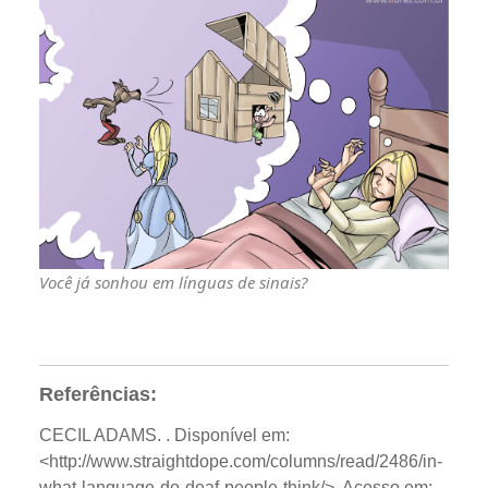
Você já sonhou em línguas de sinais?
Referências:
CECIL ADAMS.
. Disponível em:
<http://www.straightdope.com/columns/read/2486/in-
what-language-do-deaf-people-think/>. Acesso em: