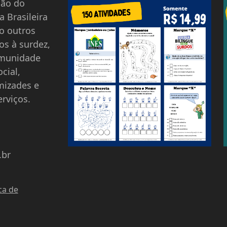
ção do
a Brasileira
o outros
os à surdez,
omunidade
cial,
mizades e
rviços.
.br
ca de