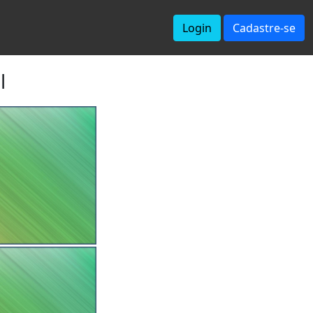
Login
Cadastre-se
l