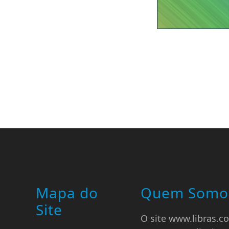
Mapa do
Quem Somo
Site
O site www.libras.co