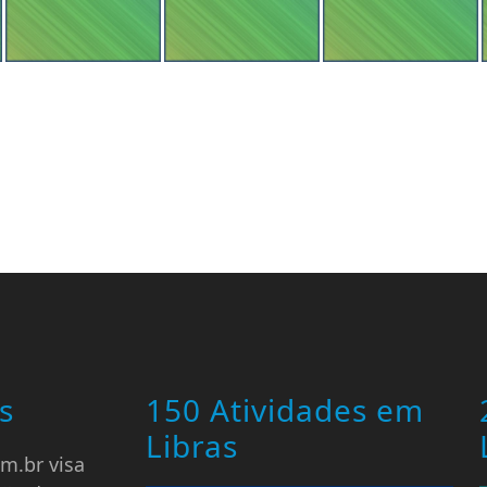
s
150 Atividades em
Libras
m.br visa