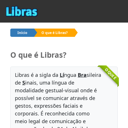
Início
O que é Libras?
O que é Libras?
O QUE É
Libras é a sigla da
Lí
ngua
Bra
sileira
de
S
inais, uma língua de
modalidade gestual-visual onde é
possível se comunicar através de
gestos, expressões faciais e
corporais. É reconhecida como
meio legal de comunicação e