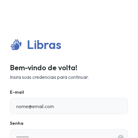
Libras
Bem-vindo de volta!
Insira suas credenciais para continuar.
E-mail
Senha