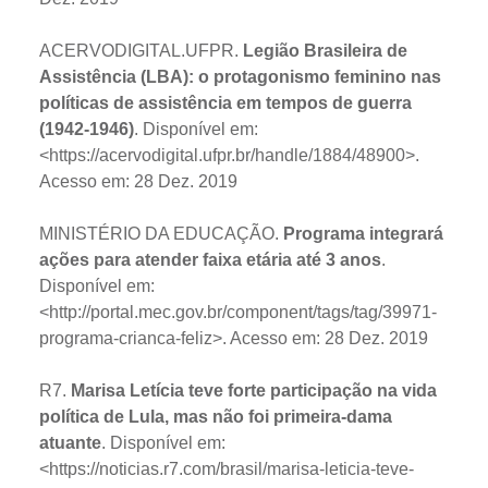
ACERVODIGITAL.UFPR.
Legião Brasileira de
Assistência (LBA): o protagonismo feminino nas
políticas de assistência em tempos de guerra
(1942-1946)
. Disponível em:
<https://acervodigital.ufpr.br/handle/1884/48900>.
Acesso em: 28 Dez. 2019
MINISTÉRIO DA EDUCAÇÃO.
Programa integrará
ações para atender faixa etária até 3 anos
.
Disponível em:
<http://portal.mec.gov.br/component/tags/tag/39971-
programa-crianca-feliz>. Acesso em: 28 Dez. 2019
R7.
Marisa Letícia teve forte participação na vida
política de Lula, mas não foi primeira-dama
atuante
. Disponível em:
<https://noticias.r7.com/brasil/marisa-leticia-teve-