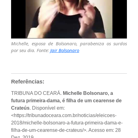
Michelle, esposa de Bolsonaro, parabeniza os surdos
por seu dia. Fonte:
Jair Bolsonaro
Referências:
TRIBUNA DO CEARÁ.
Michelle Bolsonaro, a
futura primeira-dama, é filha de um cearense de
Crateús
. Disponível em:
<https://tribunadoceara.com.br/noticias/eleicoes-
2018/michelle-bolsonaro-a-futura-primeira-dama-e-
filha-de-um-cearense-de-crateus/>. Acesso em: 28
Dez. 2019