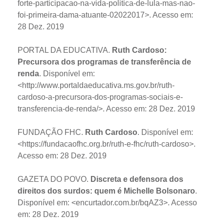
forte-participacao-na-vida-politica-de-lula-mas-nao-
foi-primeira-dama-atuante-02022017>. Acesso em:
28 Dez. 2019
PORTAL DA EDUCATIVA.
Ruth Cardoso:
Precursora dos programas de transferência de
renda
. Disponível em:
<http://www.portaldaeducativa.ms.gov.br/ruth-
cardoso-a-precursora-dos-programas-sociais-e-
transferencia-de-renda/>. Acesso em: 28 Dez. 2019
FUNDAÇÃO FHC.
Ruth Cardoso
. Disponível em:
<https://fundacaofhc.org.br/ruth-e-fhc/ruth-cardoso>.
Acesso em: 28 Dez. 2019
GAZETA DO POVO.
Discreta e defensora dos
direitos dos surdos: quem é Michelle Bolsonaro
.
Disponível em: <encurtador.com.br/bqAZ3>. Acesso
em: 28 Dez. 2019