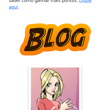
saber como ganhar mais pontos,
clique
aqui
.