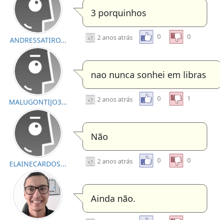
3 porquinhos
0
0
2 anos atrás
ANDRESSATIRO...
nao nunca sonhei em libras
0
1
2 anos atrás
MALUGONTIJO3...
Não
0
0
2 anos atrás
ELAINECARDOS...
Ainda não.