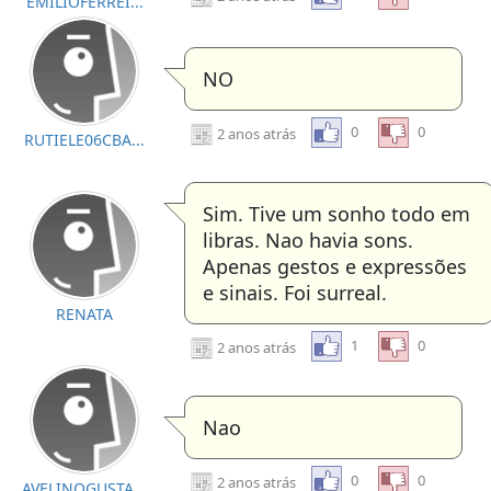
EMILIOFERREI...
NO
0
0
2 anos atrás
RUTIELE06CBA...
Sim. Tive um sonho todo em
libras. Nao havia sons.
Apenas gestos e expressões
e sinais. Foi surreal.
RENATA
1
0
2 anos atrás
Nao
0
0
2 anos atrás
AVELINOGUSTA...