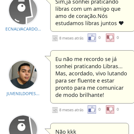
Sim,já sonhei praticando
libras com um amigo que
amo de coração.Nós
estudamos libras juntos ❤️
ECNALVACARDO...
0
0
8 meses atrás
Eu não me recordo se já
sonhei praticando Libras...
Mas, acordado, vivo lutando
para ser fluente e estar
pronto para me comunicar
JUVENILDOPES...
de modo brilhante!
0
0
8 meses atrás
Não kkk