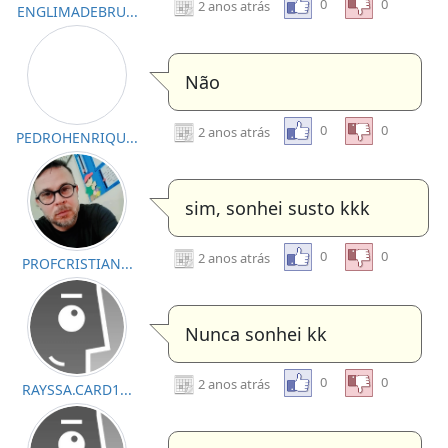
0
0
2 anos atrás
ENGLIMADEBRU...
Não
0
0
2 anos atrás
PEDROHENRIQU...
sim, sonhei susto kkk
0
0
2 anos atrás
PROFCRISTIAN...
Nunca sonhei kk
0
0
2 anos atrás
RAYSSA.CARD1...