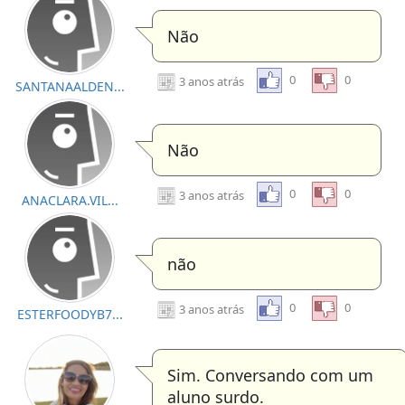
Não
0
0
3 anos atrás
SANTANAALDEN...
Não
0
0
3 anos atrás
ANACLARA.VIL...
não
0
0
3 anos atrás
ESTERFOODYB7...
Sim. Conversando com um
aluno surdo.