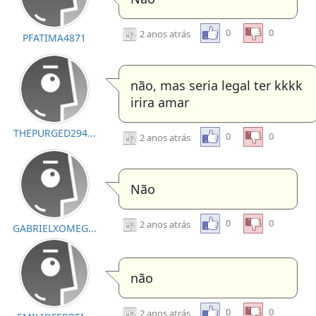
0
0
2 anos atrás
PFATIMA4871
não, mas seria legal ter kkkk
irira amar
THEPURGED294...
0
0
2 anos atrás
Não
0
0
2 anos atrás
GABRIELXOMEG...
não
0
0
2 anos atrás