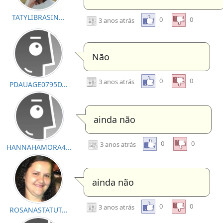
TATYLIBRASIN...
0
0
3 anos atrás
Não
0
0
3 anos atrás
PDAUAGE0795D...
ainda não
0
0
3 anos atrás
HANNAHAMORA4...
ainda não
0
0
3 anos atrás
ROSANASTATUT...