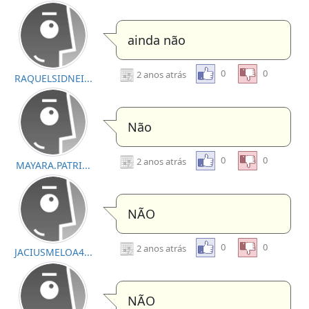
ainda não
0
0
2 anos atrás
RAQUELSIDNEI...
Não
0
0
2 anos atrás
MAYARA.PATRI...
NÃO
0
0
2 anos atrás
JACIUSMELOA4...
NÃO