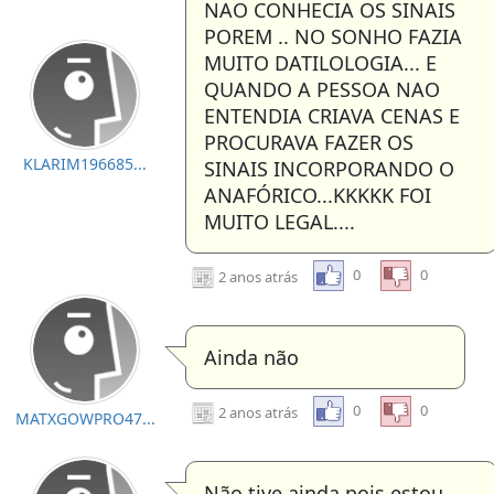
NAO CONHECIA OS SINAIS
POREM .. NO SONHO FAZIA
MUITO DATILOLOGIA... E
QUANDO A PESSOA NAO
ENTENDIA CRIAVA CENAS E
PROCURAVA FAZER OS
KLARIM196685...
SINAIS INCORPORANDO O
ANAFÓRICO...KKKKK FOI
MUITO LEGAL....
0
0
2 anos atrás
Ainda não
0
0
2 anos atrás
MATXGOWPRO47...
Não tive ainda pois estou