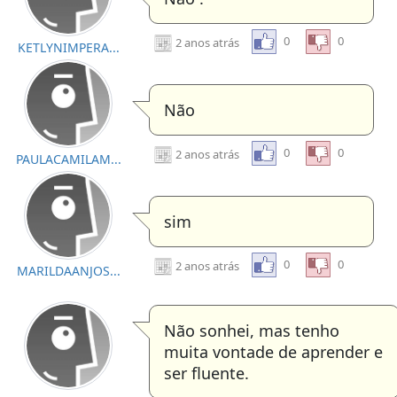
0
0
2 anos atrás
KETLYNIMPERA...
Não
0
0
2 anos atrás
PAULACAMILAM...
sim
0
0
2 anos atrás
MARILDAANJOS...
Não sonhei, mas tenho
muita vontade de aprender e
ser fluente.