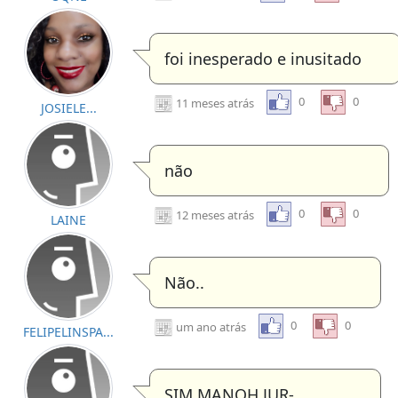
foi inesperado e inusitado
0
0
11 meses atrás
JOSIELE...
não
0
0
12 meses atrás
LAINE
Não..
0
0
um ano atrás
FELIPELINSPA...
SIM MANOH JUR-