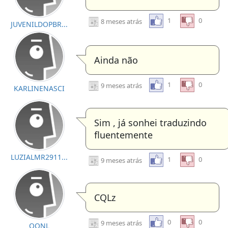
1
0
8 meses atrás
JUVENILDOPBR...
Ainda não
1
0
9 meses atrás
KARLINENASCI
Sim , já sonhei traduzindo
fluentemente
LUZIALMR2911...
1
0
9 meses atrás
CQLz
0
0
9 meses atrás
OQNL