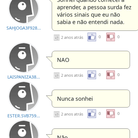
aprender, a pessoa surda fez
vários sinais que eu não
sabia e não entendi nada.
SAHJOGA3F928...
0
0
2 anos atrás
NAO
0
0
2 anos atrás
LAISPANIZA38...
Nunca sonhei
0
0
2 anos atrás
ESTER.SVB759...
Não