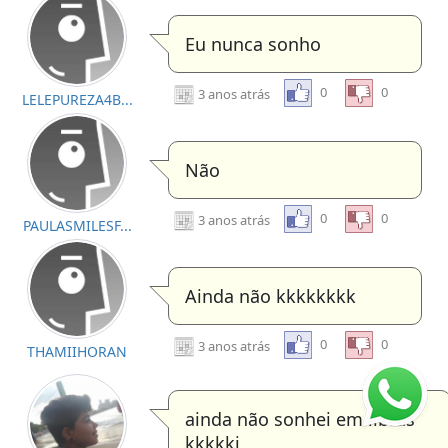
Eu nunca sonho
0
0
3 anos atrás
LELEPUREZA4B...
Não
0
0
3 anos atrás
PAULASMILESF...
Ainda não kkkkkkkk
0
0
3 anos atrás
THAMIIHORAN
ainda não sonhei em libras
kkkkkj