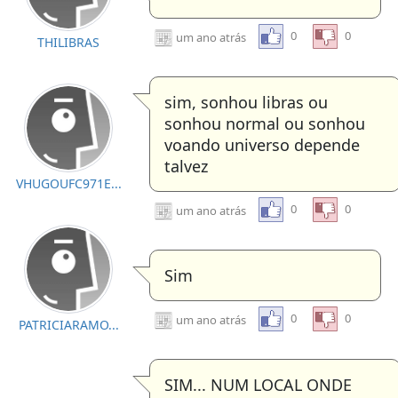
0
0
um ano atrás
THILIBRAS
sim, sonhou libras ou
sonhou normal ou sonhou
voando universo depende
talvez
VHUGOUFC971E...
0
0
um ano atrás
Sim
0
0
um ano atrás
PATRICIARAMO...
SIM... NUM LOCAL ONDE