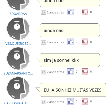
ainda não
0
0
2 anos atrás
EDUARDAA
ainda não
0
0
2 anos atrás
VSS.QUEIROZ5...
sim ja sonhei kkk
0
0
2 anos atrás
SUZAMARSANTO...
EU JA SONHEI MUITAS VEZES
0
0
2 anos atrás
CARLOSHCALDE...