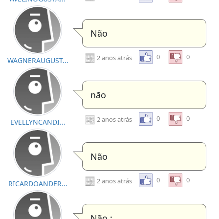
Não
0
0
2 anos atrás
WAGNERAUGUST...
não
0
0
2 anos atrás
EVELLYNCANDI...
Não
0
0
2 anos atrás
RICARDOANDER...
Não :