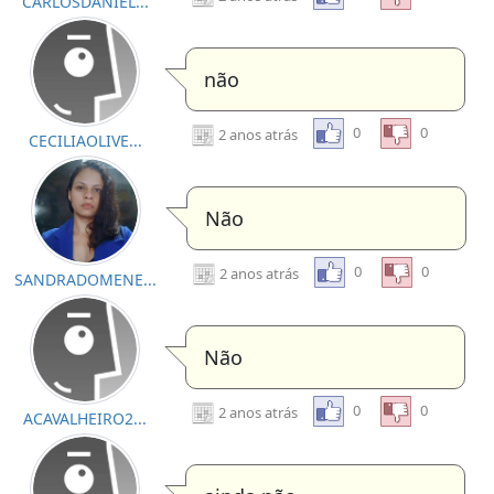
CARLOSDANIEL...
não
0
0
2 anos atrás
CECILIAOLIVE...
Não
0
0
2 anos atrás
SANDRADOMENE...
Não
0
0
2 anos atrás
ACAVALHEIRO2...