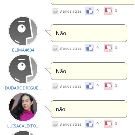
0
0
3 anos atrás
Não
0
0
3 anos atrás
ELIMA4634
Não
0
0
3 anos atrás
DUDARODRIGUE...
não
0
0
3 anos atrás
LUISACALIXTO...