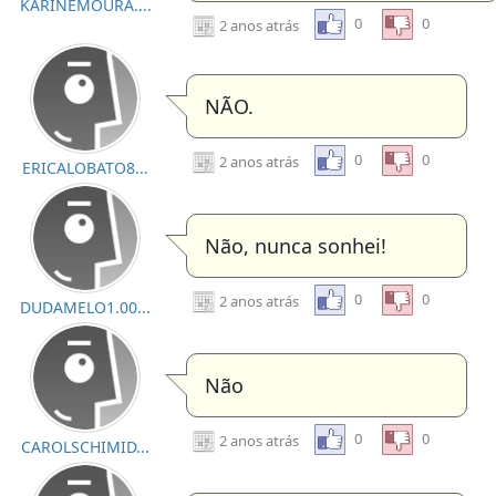
KARINEMOURA....
0
0
2 anos atrás
NÃO.
0
0
2 anos atrás
ERICALOBATO8...
Não, nunca sonhei!
0
0
2 anos atrás
DUDAMELO1.00...
Não
0
0
2 anos atrás
CAROLSCHIMID...