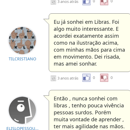
0
0
3 anos atrás
Eu já sonhei em Libras. Foi
algo muito interessante. E
acordei exatamente assim
como na ilustração acima,
com minhas mãos para cima
em movimento. Dei risada,
TILCRISTIANO
mas amei sonhar.
0
0
3 anos atrás
Então , nunca sonhei com
libras , tenho pouca vivência
pessoas surdos. Porém
muita vontade de aprender ,
ter mais agilidade nas mãos.
ELISLOPESSOU...