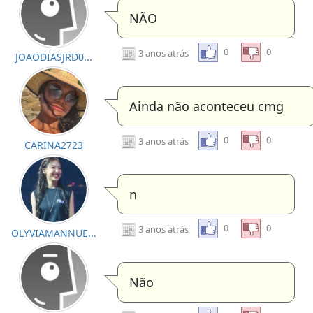
NÃO
0
0
3 anos atrás
JOAODIASJRD0...
Ainda não aconteceu cmg
0
0
3 anos atrás
CARINA2723
n
0
0
3 anos atrás
OLYVIAMANNUE...
Não