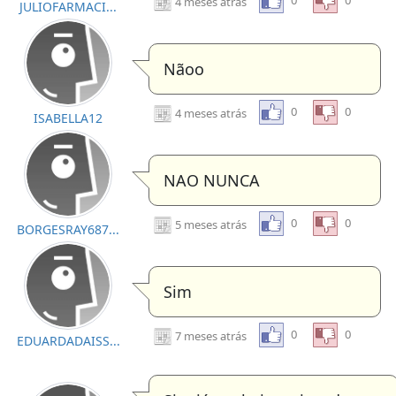
0
0
4 meses atrás
JULIOFARMACI...
Nãoo
0
0
4 meses atrás
ISABELLA12
NAO NUNCA
0
0
5 meses atrás
BORGESRAY687...
Sim
0
0
7 meses atrás
EDUARDADAISS...