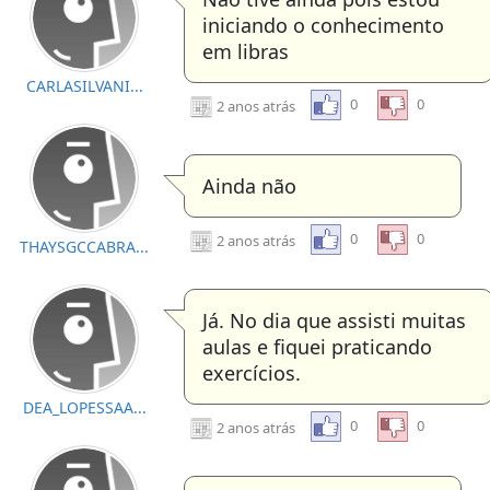
iniciando o conhecimento
em libras
CARLASILVANI...
0
0
2 anos atrás
Ainda não
0
0
2 anos atrás
THAYSGCCABRA...
Já. No dia que assisti muitas
aulas e fiquei praticando
exercícios.
DEA_LOPESSAA...
0
0
2 anos atrás