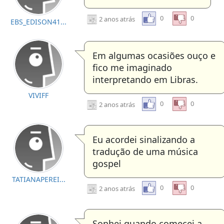
0
0
2 anos atrás
EBS_EDISON41...
Em algumas ocasiões ouço e
fico me imaginado
interpretando em Libras.
VIVIFF
0
0
2 anos atrás
Eu acordei sinalizando a
tradução de uma música
gospel
TATIANAPEREI...
0
0
2 anos atrás
Sonhei quando comecei a