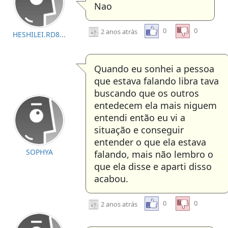
Nao
0
0
2 anos atrás
HESHILEI.RD8...
Quando eu sonhei a pessoa
que estava falando libra tava
buscando que os outros
entedecem ela mais niguem
entendi então eu vi a
situação e conseguir
entender o que ela estava
SOPHYA
falando, mais não lembro o
que ela disse e aparti disso
acabou.
0
0
2 anos atrás