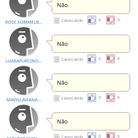
Não.
0
0
2 anos atrás
ROSE.SOMMELB...
Não
0
0
2 anos atrás
LUARAPURCINO...
Não
0
0
2 anos atrás
MAVYLLAVIANA...
Não
0
0
2 anos atrás