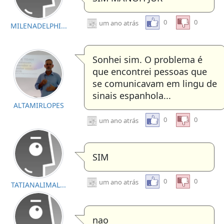
0
0
um ano atrás
MILENADELPHI...
Sonhei sim. O problema é
que encontrei pessoas que
se comunicavam em lingu de
sinais espanhola...
ALTAMIRLOPES
0
0
um ano atrás
SIM
0
0
um ano atrás
TATIANALIMAL...
nao