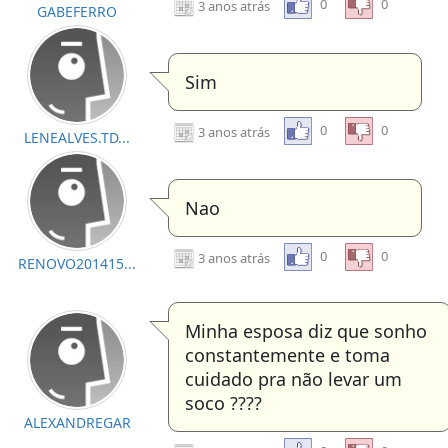
0
0
3 anos atrás
GABEFERRO
Sim
0
0
3 anos atrás
LENEALVES.TD...
Nao
0
0
3 anos atrás
RENOVO201415...
Minha esposa diz que sonho
constantemente e toma
cuidado pra não levar um
soco ????
ALEXANDREGAR