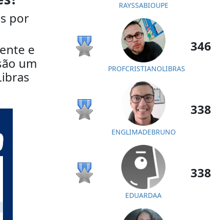
RAYSSABIOUPE
s por
346
iente e
 são um
PROFCRISTIANOLIBRAS
ibras
338
ENGLIMADEBRUNO
338
EDUARDAA