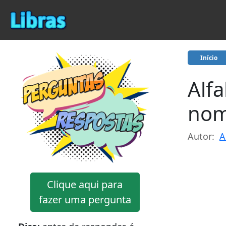
Início
Alf
no
Autor:
A
Clique aqui para
fazer uma pergunta