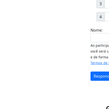
3
4
Nome:
Ao partici
você será 
e de forma 
Termos de U
Respon