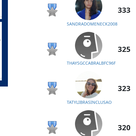
333
SANDRADOMENECK2008
325
THAYSGCCABRALBFC96F
323
TATYLIBRASINCLUSAO
320