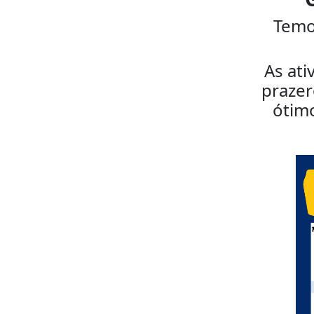
Temo
As ati
prazer
ótim