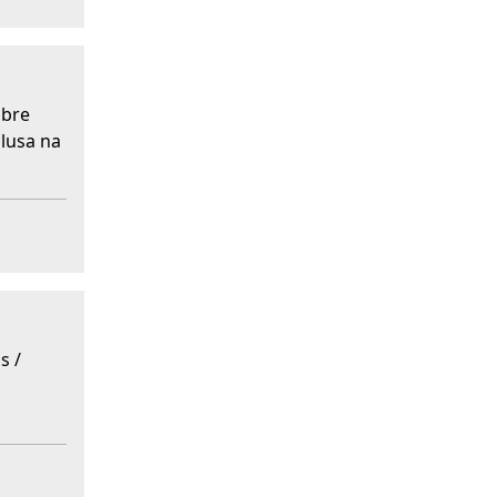
obre
clusa na
s /