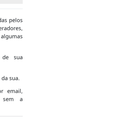
das pelos
radores,
 algumas
 de sua
 da sua.
r email,
r, sem a