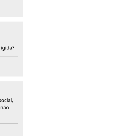
rigida?
ocial,
 não