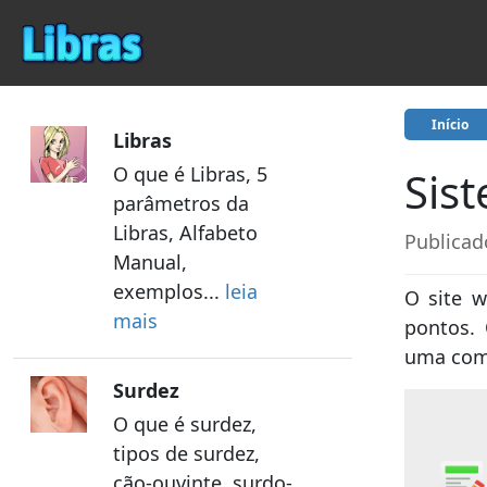
Início
Libras
O que é Libras, 5
Sis
parâmetros da
Libras, Alfabeto
Publicad
Manual,
exemplos...
leia
O site w
mais
pontos. 
uma com
Surdez
O que é surdez,
tipos de surdez,
cão-ouvinte, surdo-