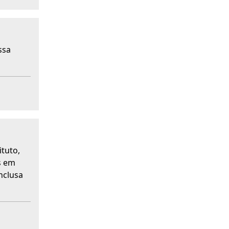
ssa
ituto,
s em
inclusa