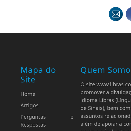
Mapa do
Quem Somo
Site
O site www.libras.co
promover a divulga
Home
idioma Libras (Língu
Artigos
de Sinais), bem com
assuntos relacionad
Perguntas e
além de apoiar a c
Respostas