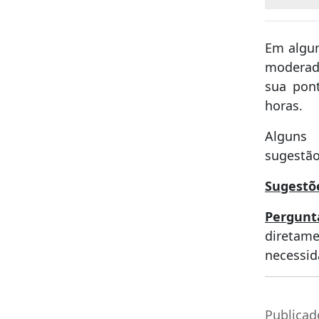
Em algun
moderad
sua pon
horas.
Alguns
sugestão
Sugestõ
Pergunt
diretam
necessid
Publicad