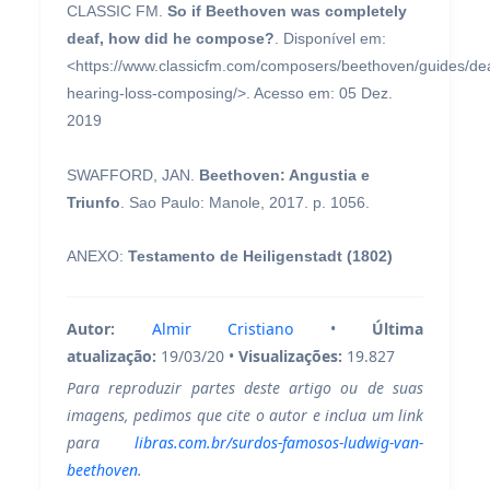
CLASSIC FM.
So if Beethoven was completely
deaf, how did he compose?
. Disponível em:
<https://www.classicfm.com/composers/beethoven/guides/de
hearing-loss-composing/>. Acesso em: 05 Dez.
2019
SWAFFORD, JAN.
Beethoven: Angustia e
Triunfo
. Sao Paulo: Manole, 2017. p. 1056.
ANEXO:
Testamento de Heiligenstadt (1802)
Autor:
Almir Cristiano
•
Última
atualização:
19/03/20 •
Visualizações:
19.827
Para reproduzir partes deste artigo ou de suas
imagens, pedimos que cite o autor e inclua um link
para
libras.com.br/surdos-famosos-ludwig-van-
beethoven
.