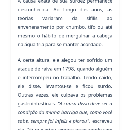
A causa exata de sua surdez permanece
desconhecida. Ao longo dos anos, as
teorias variaram da sífilis ao
envenenamento por chumbo, tifo ou até
mesmo o hábito de mergulhar a cabeça
na água fria para se manter acordado.
A certa altura, ele alegou ter sofrido um
ataque de raiva em 1798, quando alguém
o interrompeu no trabalho. Tendo caído,
ele disse, levantou-se e ficou surdo.
Outras vezes, ele culpava os problemas
gastrointestinais.
"A causa disso deve ser a
condição da minha barriga que, como você
sabe, sempre foi infeliz e piorou"
, escreveu
ele,
"já que estou sempre preocupado com