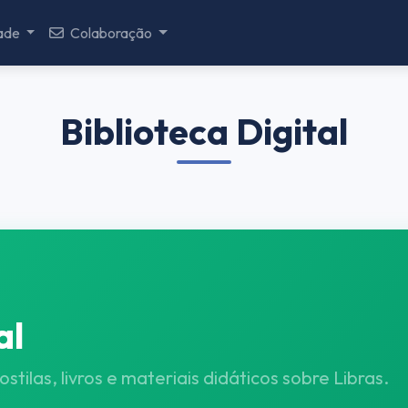
ade
Colaboração
Biblioteca Digital
al
tilas, livros e materiais didáticos sobre Libras.