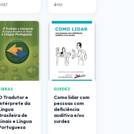
587
416
LIBRAS
SURDEZ
O Tradutor e
Como lidar com
Intérprete da
pessoas com
Língua
deficiência
Brasileira de
auditiva e/ou
Sinais e Língua
surdez
Portuguesa