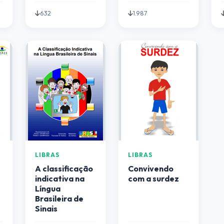
632
1.987
LIBRAS
LIBRAS
A classificação
Convivendo
indicativa na
com a surdez
Língua
Brasileira de
Sinais